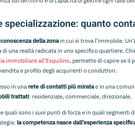
nza sul territorio e la capacità di gestire ogni fase del
e specializzazione: quanto cont
 conoscenza della zona
in cui si trova l’immobile. Un
a di una realtà radicata in uno specifico quartiere. Chi
ia immobiliare all’Esquilino
, permette di capire se i
endita e profilo degli acquirenti o conduttori.
pesso in una
rete di contatti più mirata
e in una comuni
bili trattati
: residenziale, commerciale, direzionale.
e quali sono i suoi punti di forza e in quali segmenti
ategia:
la competenza nasce dall’esperienza specific