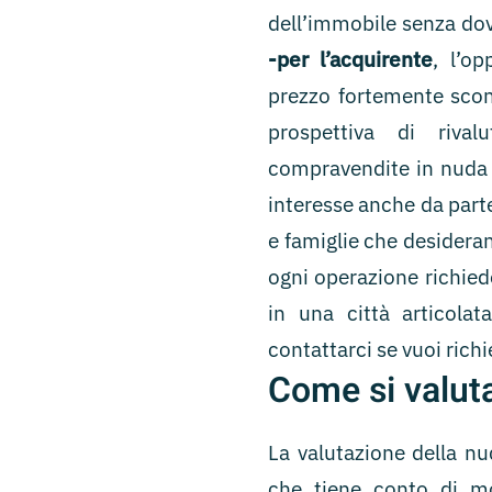
dell’immobile senza dov
-per l’acquirente
, l’o
prezzo fortemente scon
prospettiva di riva
compravendite in nuda
interesse anche da parte 
e famiglie che desiderano
ogni operazione richied
in una città articola
contattarci se vuoi rich
Come si valut
La valutazione della n
che tiene conto di mo