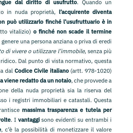
gue dal diritto di usufrutto
. Quando un
o in nuda proprietà,
l’acquirente diventa
n può utilizzarlo finché l’usufruttuario è in
to vitalizio)
o finché non scade il termine
n genere una persona anziana o priva di eredi
to di vivere o utilizzare l’immobile
, senza più
uridico. Dal punto di vista normativo, questa
ta dal
Codice Civile italiano
(artt. 978-1020)
a viene redatto da un notaio
, che provvede a
ione della nuda proprietà sia la riserva del
sso i registri immobiliari e catastali. Questa
rantisce
massima trasparenza e tutela per
volte
. I
vantaggi
sono evidenti su entrambi i
e
, c’è la possibilità di monetizzare il valore