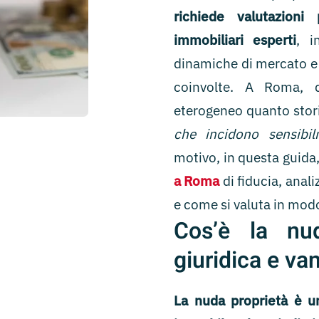
richiede valutazioni 
immobiliari esperti
, i
dinamiche di mercato e l
coinvolte. A Roma, d
eterogeneo quanto stor
che incidono sensibil
motivo, in questa guida,
a Roma
di fiducia, anal
e come si valuta in modo
Cos’è la nud
giuridica e va
La nuda proprietà è un