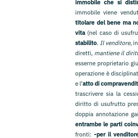
immobile che si distin
immobile viene vendut
titolare del bene ma no
vita
(nel caso di usufrut
stabilito
.
Il venditore
, i
diretti,
mantiene il dirit
esserne proprietario gi
operazione è disciplina
e l’
atto di compravendit
trascrivere sia la cess
diritto di usufrutto pre
doppia annotazione ga
entrambe le parti coin
fronti:
-per il venditor