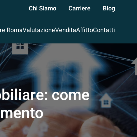
Chi Siamo
Carriere
Blog
are Roma
Valutazione
Vendita
Affitto
Contatti
obiliare: come
amento