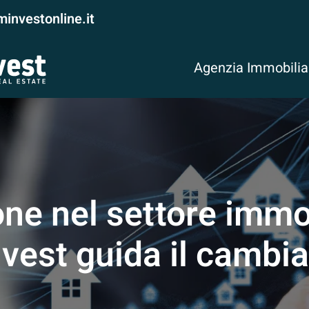
investonline.it
Agenzia Immobili
one nel settore imm
vest guida il cambi