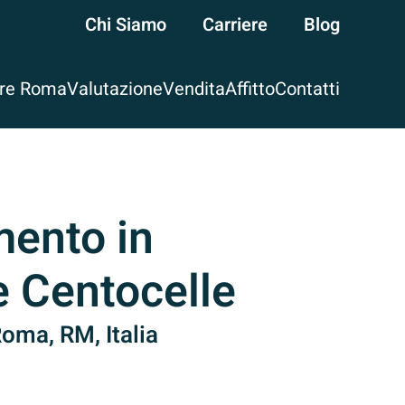
Chi Siamo
Carriere
Blog
are Roma
Valutazione
Vendita
Affitto
Contatti
ento in
e Centocelle
Roma, RM, Italia