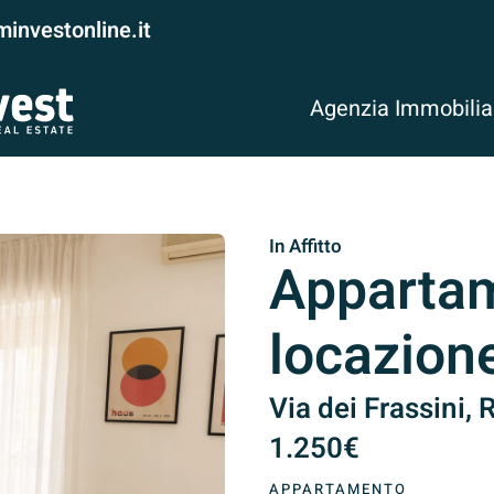
investonline.it
Agenzia Immobili
In Affitto
Appartam
locazion
Via dei Frassini, 
1.250€
APPARTAMENTO