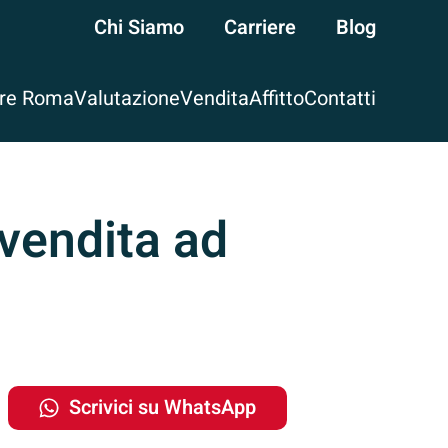
Chi Siamo
Carriere
Blog
are Roma
Valutazione
Vendita
Affitto
Contatti
 vendita ad
o
Scrivici su WhatsApp