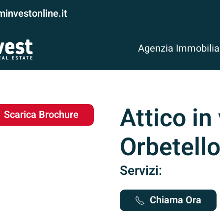
investonline.it
Agenzia Immobili
Attico in
Scarica Brochure
Orbetell
Servizi:
Chiama Ora