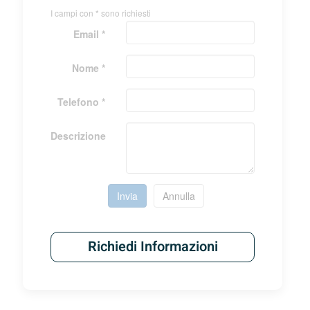
I campi con * sono richiesti
Email *
Nome *
Telefono *
Descrizione
Invia
Annulla
Richiedi Informazioni