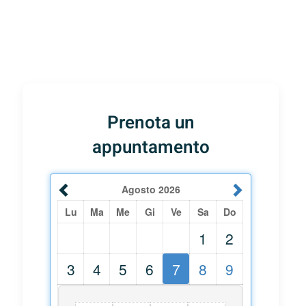
Prenota un
appuntamento
Agosto
2026
Lu
Ma
Me
Gi
Ve
Sa
Do
1
2
3
4
5
6
7
8
9