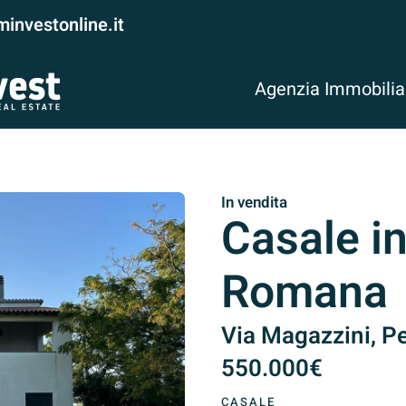
investonline.it
Agenzia Immobili
In vendita
Casale i
Romana
Via Magazzini, Pe
550.000€
CASALE