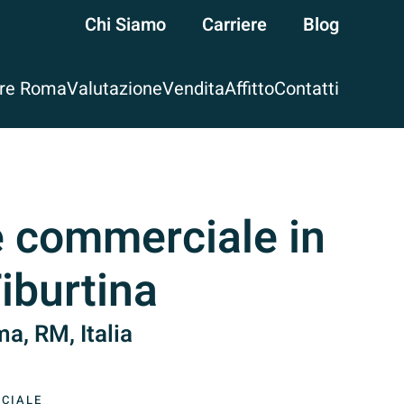
Chi Siamo
Carriere
Blog
are Roma
Valutazione
Vendita
Affitto
Contatti
 commerciale in
iburtina
a, RM, Italia
CIALE