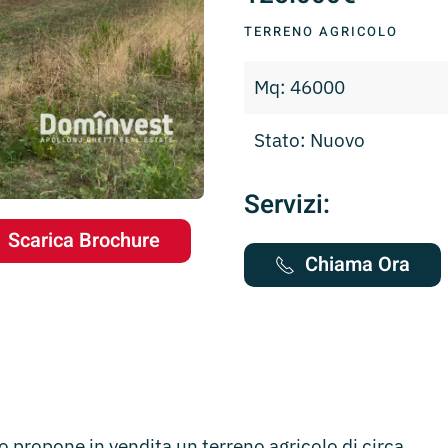
TERRENO AGRICOLO
Mq: 46000
Stato: Nuovo
Servizi:
Scarica Brochure
Chiama Ora
propone in vendita un terreno agricolo di circa