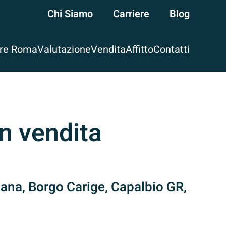
Chi Siamo
Carriere
Blog
are Roma
Valutazione
Vendita
Affitto
Contatti
n vendita
na, Borgo Carige, Capalbio GR,