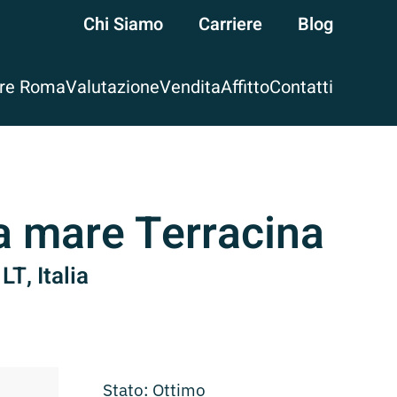
Chi Siamo
Carriere
Blog
are Roma
Valutazione
Vendita
Affitto
Contatti
ta mare Terracina
LT, Italia
Stato: Ottimo