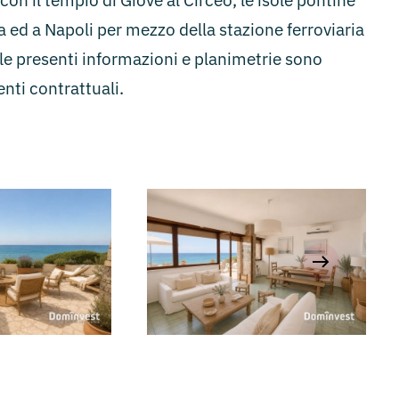
con il tempio di Giove al Circeo, le isole pontine
ma ed a Napoli per mezzo della stazione ferroviaria
*le presenti informazioni e planimetrie sono
nti contrattuali.